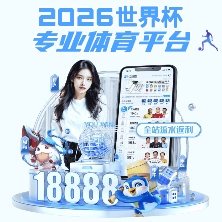
注册入口
关于世界杯指定平台网
世界杯指定平台网是一家融合科技创新与全球视野的体育赛
事服务平台，致力于为用户提供高效、可信赖的互动观赛体
验。 从数据同步到高清直播、从终端兼容到多语言支持，我
们不断突破技术边界，构建智能化、低延迟、高稳定的服务
体系。 每一次点击，都体现我们对用户体验的专注与专业。