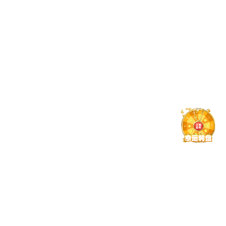
2023 数据安全合规金奖
世界杯官方认证平台-世界杯(中国) 通过 ISO 安全认证审核，
在平台访问、数据加密等方面表现优异。