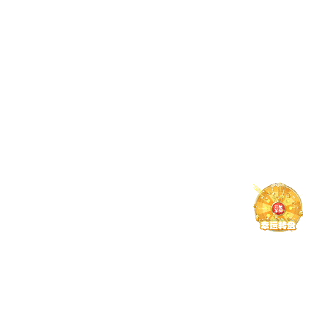
数据安全 全方位防护
在世界杯指定平台网平台，数据防护不仅是底层机制，
更是平台运营的基本责任。我们从用户访问到操作全流
程建立安全通道，有效防范多类潜在风险。
多重加密策略，防止数据泄露
AI 风控引擎，监测账户异常行为
世界杯官方认证平台-世界杯(中国)支持跨设备安全同
步，增强访问防护