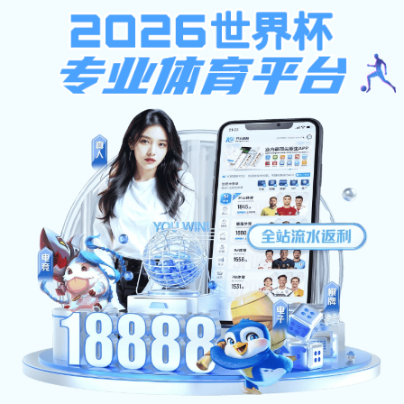
注册入口
移动端世界杯指定平台网，畅享体育直
播体验
覆盖全球热门赛事，集成实时比分、互动社区、深度数据分
析等核心功能
App Store 下载
Google Play 获取